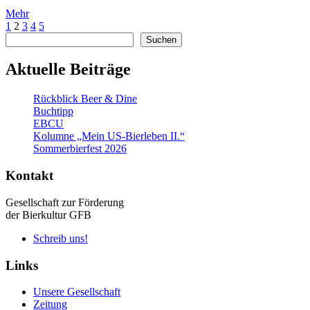
Mehr
1
2
3
4
5
Suchen
Suchen
Aktuelle Beiträge
Rückblick Beer & Dine
Buchtipp
EBCU
Kolumne „Mein US-Bierleben II.“
Sommerbierfest 2026
Kontakt
Gesellschaft zur Förderung
der Bierkultur GFB
Schreib uns!
Links
Unsere Gesellschaft
Zeitung