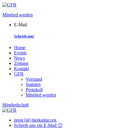
Skip
to
Mitglied werden
content
E-Mail
Schreib uns!
Home
Events
News
Zeitung
Kontakt
GFB
Vorstand
Statuten
Protokoll
Mitglied werden
Mitgliedschaft
prost [ät] bierkultur.org
Schreib uns ein E-Mail 🙂