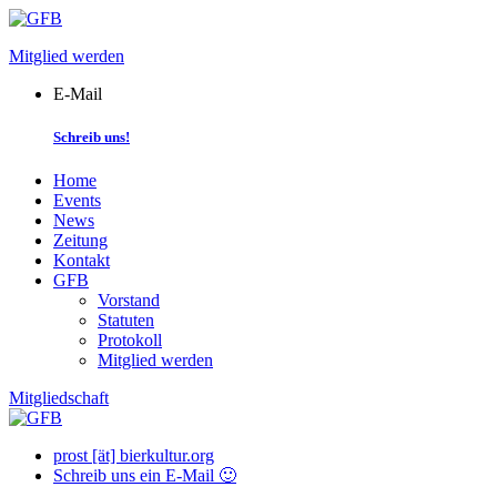
Skip
to
Mitglied werden
content
E-Mail
Schreib uns!
Home
Events
News
Zeitung
Kontakt
GFB
Vorstand
Statuten
Protokoll
Mitglied werden
Mitgliedschaft
prost [ät] bierkultur.org
Schreib uns ein E-Mail 🙂