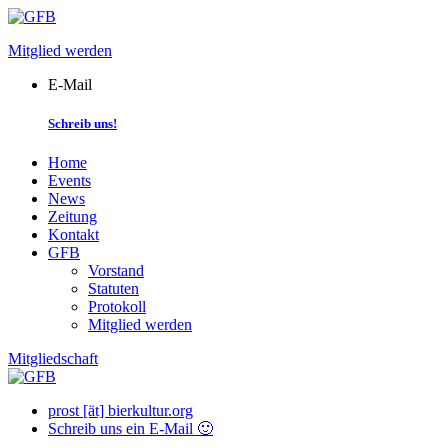
Skip
to
Mitglied werden
content
E-Mail
Schreib uns!
Home
Events
News
Zeitung
Kontakt
GFB
Vorstand
Statuten
Protokoll
Mitglied werden
Mitgliedschaft
prost [ät] bierkultur.org
Schreib uns ein E-Mail 🙂