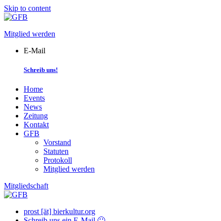
Skip to content
Mitglied werden
E-Mail
Schreib uns!
Home
Events
News
Zeitung
Kontakt
GFB
Vorstand
Statuten
Protokoll
Mitglied werden
Mitgliedschaft
prost [ät] bierkultur.org
Schreib uns ein E-Mail 🙂