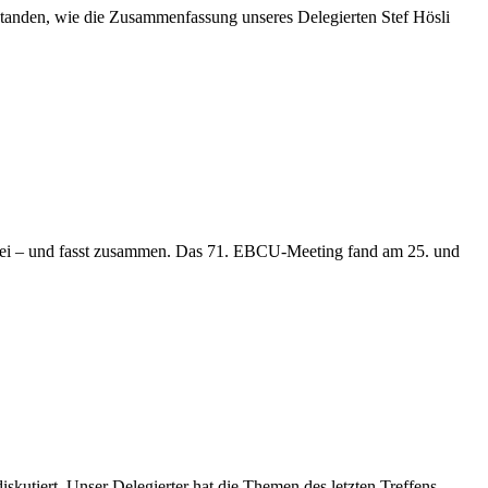
tanden, wie die Zusammenfassung unseres Delegierten Stef Hösli
dabei – und fasst zusammen. Das 71. EBCU-Meeting fand am 25. und
utiert. Unser Delegierter hat die Themen des letzten Treffens