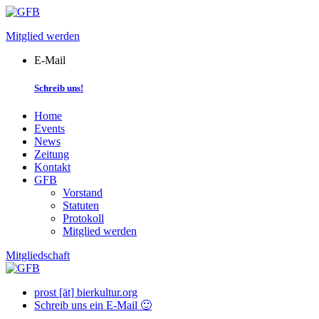
Skip
to
Mitglied werden
content
E-Mail
Schreib uns!
Home
Events
News
Zeitung
Kontakt
GFB
Vorstand
Statuten
Protokoll
Mitglied werden
Mitgliedschaft
prost [ät] bierkultur.org
Schreib uns ein E-Mail 🙂