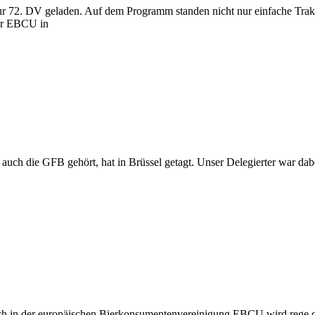
zur 72. DV geladen. Auf dem Programm standen nicht nur einfache Trak
der EBCU in
 auch die GFB gehört, hat in Brüssel getagt. Unser Delegierter war 
h in der europäischen Bierkonsumentenvereinigung EBCU wird rege disk