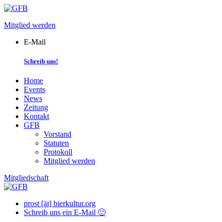
Skip
to
Mitglied werden
content
E-Mail
Schreib uns!
Home
Events
News
Zeitung
Kontakt
GFB
Vorstand
Statuten
Protokoll
Mitglied werden
Mitgliedschaft
prost [ät] bierkultur.org
Schreib uns ein E-Mail 🙂