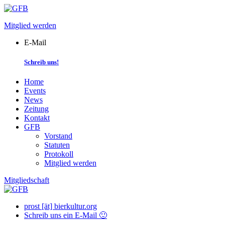
Skip
to
Mitglied werden
content
E-Mail
Schreib uns!
Home
Events
News
Zeitung
Kontakt
GFB
Vorstand
Statuten
Protokoll
Mitglied werden
Mitgliedschaft
prost [ät] bierkultur.org
Schreib uns ein E-Mail 🙂