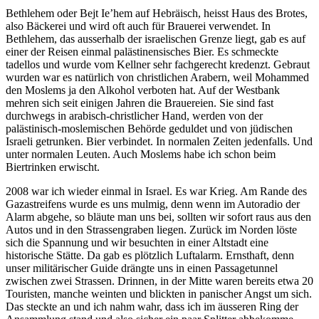
Bethlehem oder Bejt Ie’hem auf Hebräisch, heisst Haus des Brotes,
also Bäckerei und wird oft auch für Brauerei verwendet. In
Bethlehem, das ausserhalb der israelischen Grenze liegt, gab es auf
einer der Reisen einmal palästinensisches Bier. Es schmeckte
tadellos und wurde vom Kellner sehr fachgerecht kredenzt. Gebraut
wurden war es natürlich von christlichen Arabern, weil Mohammed
den Moslems ja den Alkohol verboten hat. Auf der Westbank
mehren sich seit einigen Jahren die Brauereien. Sie sind fast
durchwegs in arabisch-christlicher Hand, werden von der
palästinisch-moslemischen Behörde geduldet und von jüdischen
Israeli getrunken. Bier verbindet. In normalen Zeiten jedenfalls. Und
unter normalen Leuten. Auch Moslems habe ich schon beim
Biertrinken erwischt.
2008 war ich wieder einmal in Israel. Es war Krieg. Am Rande des
Gazastreifens wurde es uns mulmig, denn wenn im Autoradio der
Alarm abgehe, so bläute man uns bei, sollten wir sofort raus aus den
Autos und in den Strassengraben liegen. Zurück im Norden löste
sich die Spannung und wir besuchten in einer Altstadt eine
historische Stätte. Da gab es plötzlich Luftalarm. Ernsthaft, denn
unser militärischer Guide drängte uns in einen Passagetunnel
zwischen zwei Strassen. Drinnen, in der Mitte waren bereits etwa 20
Touristen, manche weinten und blickten in panischer Angst um sich.
Das steckte an und ich nahm wahr, dass ich im äusseren Ring der