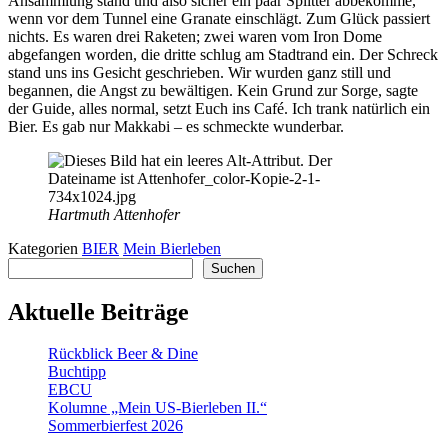
Ansammlung stand und also sicher ein paar Splitter abbekomme,
wenn vor dem Tunnel eine Granate einschlägt. Zum Glück passiert
nichts. Es waren drei Raketen; zwei waren vom Iron Dome
abgefangen worden, die dritte schlug am Stadtrand ein. Der Schreck
stand uns ins Gesicht geschrieben. Wir wurden ganz still und
begannen, die Angst zu bewältigen. Kein Grund zur Sorge, sagte
der Guide, alles normal, setzt Euch ins Café. Ich trank natürlich ein
Bier. Es gab nur Makkabi – es schmeckte wunderbar.
Hartmuth Attenhofer
Kategorien
BIER
Mein Bierleben
Suchen
Suchen
Aktuelle Beiträge
Rückblick Beer & Dine
Buchtipp
EBCU
Kolumne „Mein US-Bierleben II.“
Sommerbierfest 2026