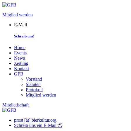
Skip
to
Mitglied werden
content
E-Mail
Schreib uns!
Home
Events
News
Zeitung
Kontakt
GFB
Vorstand
Statuten
Protokoll
Mitglied werden
Mitgliedschaft
prost [ät] bierkultur.org
Schreib uns ein E-Mail 🙂