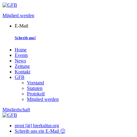
Skip
to
Mitglied werden
content
E-Mail
Schreib uns!
Home
Events
News
Zeitung
Kontakt
GFB
Vorstand
Statuten
Protokoll
Mitglied werden
Mitgliedschaft
prost [ät] bierkultur.org
Schreib uns ein E-Mail 🙂