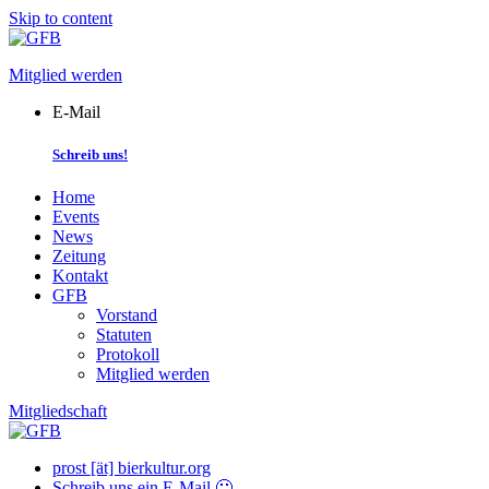
Skip to content
Mitglied werden
E-Mail
Schreib uns!
Home
Events
News
Zeitung
Kontakt
GFB
Vorstand
Statuten
Protokoll
Mitglied werden
Mitgliedschaft
prost [ät] bierkultur.org
Schreib uns ein E-Mail 🙂