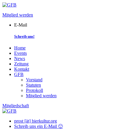
Skip
to
Mitglied werden
content
E-Mail
Schreib uns!
Home
Events
News
Zeitung
Kontakt
GFB
Vorstand
Statuten
Protokoll
Mitglied werden
Mitgliedschaft
prost [ät] bierkultur.org
Schreib uns ein E-Mail 🙂