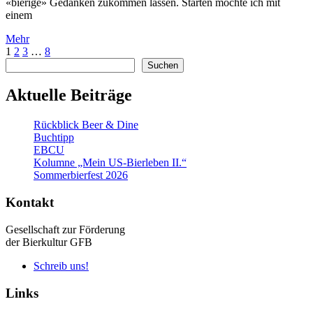
«bierige» Gedanken zukommen lassen. Starten möchte ich mit
einem
Mehr
1
2
3
…
8
Suchen
Suchen
Aktuelle Beiträge
Rückblick Beer & Dine
Buchtipp
EBCU
Kolumne „Mein US-Bierleben II.“
Sommerbierfest 2026
Kontakt
Gesellschaft zur Förderung
der Bierkultur GFB
Schreib uns!
Links