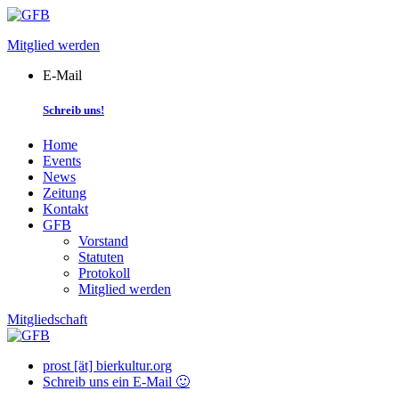
Skip
to
Mitglied werden
content
E-Mail
Schreib uns!
Home
Events
News
Zeitung
Kontakt
GFB
Vorstand
Statuten
Protokoll
Mitglied werden
Mitgliedschaft
prost [ät] bierkultur.org
Schreib uns ein E-Mail 🙂