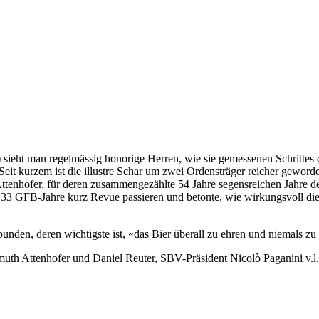
ieht man regelmässig honorige Herren, wie sie gemessenen Schrittes du
eit kurzem ist die illustre Schar um zwei Ordensträger reicher gewor
ttenhofer, für deren zusammengezählte 54 Jahre segensreichen Jahre 
 33 GFB-Jahre kurz Revue passieren und betonte, wie wirkungsvoll die A
unden, deren wichtigste ist, «das Bier überall zu ehren und niemals z
uth Attenhofer und Daniel Reuter, SBV-Präsident Nicolò Paganini v.l.